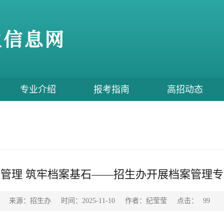
专业介绍
报考指南
高招动态
管理 筑牢档案基石——招生办开展档案管理
点击：
来源：招生办
时间：2025-11-10
作者：纪莹莹
99