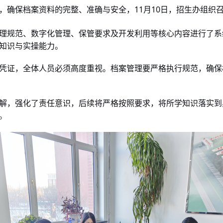
，确保
资料的完整、准确与安全，
11
10
，招生办组织
档案
月
日
理规范、数字化管理、保管要求及
利用等核心内容进行了系
开发
知识与实操能力。
凭证，全体人员必须高度重视
要严格执行规范，确保
。档案管理
解，强化了责任意识，后续将严格按照要求，将所学知识落实到
。